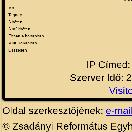
Ma
Tegnap
A héten
A múlthéten
Ebben a hónapban
Múlt Hónapban
Összesen
IP Címed:
Szerver Idő: 
Visit
Oldal szerkesztőjének:
e-mai
© Zsadányi Református Egy