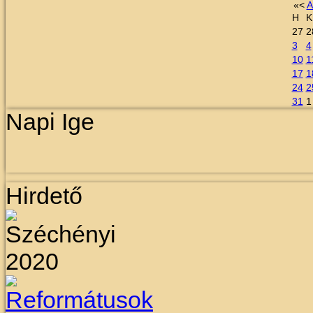
«
<
A
H
K
27
2
3
4
10
1
17
1
24
2
31
1
Napi Ige
Hirdető