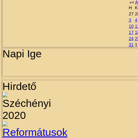
«
<
A
H
K
27
2
3
4
10
1
17
1
24
2
31
1
Napi Ige
Hirdető