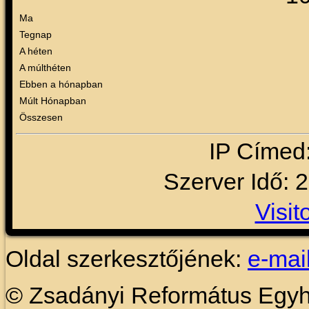
Ma
Tegnap
A héten
A múlthéten
Ebben a hónapban
Múlt Hónapban
Összesen
IP Címed
Szerver Idő: 
Visit
Oldal szerkesztőjének:
e-mai
© Zsadányi Református Egy